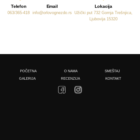
Telefon
Email
Lokacija
063/365-418
info@orlovognezdo.rs
Užički put 732 Gornja Trešnjica,
Ljubovija 15320
POČETNA
O NAMA
SMEŠTAJ
GALERIJA
RECENZIJA
KONTAKT