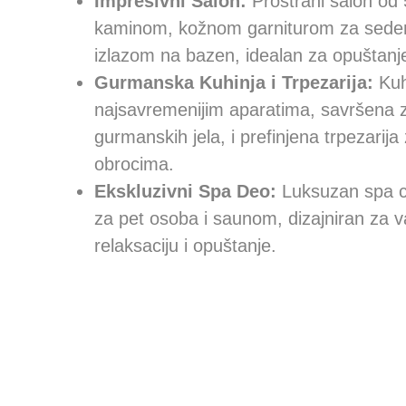
Impresivni Salon:
Prostrani salon od
kaminom, kožnom garniturom za sedenj
izlazom na bazen, idealan za opuštanje
Gurmanska Kuhinja i Trpezarija:
Kuh
najsavremenijim aparatima, savršena 
gurmanskih jela, i prefinjena trpezarija
obrocima.
Ekskluzivni Spa Deo:
Luksuzan spa c
za pet osoba i saunom, dizajniran za 
relaksaciju i opuštanje.