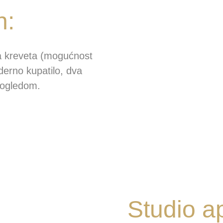
n:
 kreveta (mogućnost
derno kupatilo, dva
pogledom.
Studio a