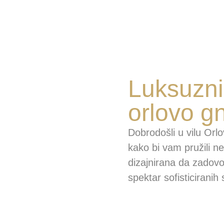
Luksuzni 
orlovo g
Dobrodošli u vilu Orl
kako bi vam pružili n
dizajnirana da zadovol
spektar sofisticiranih