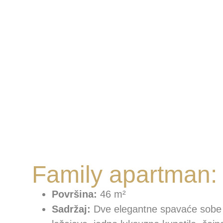
Family apartman:
Površina:
46 m²
Sadržaj:
Dve elegantne spavaće sobe