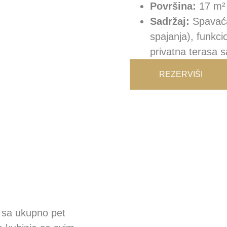
Površina:
17 m²
Sadržaj:
Spavaća
spajanja), funkci
privatna terasa 
REZERVIŠI
 sa ukupno pet