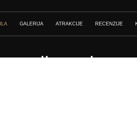
ILA
GALERIJA
ATRAKCIJE
RECENZIJE
na vila sa baz
ezaboravan odm