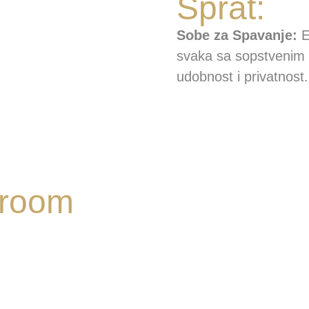
Sprat:
Sobe za Spavanje:
E
svaka sa sopstvenim 
udobnost i privatnost.
 room