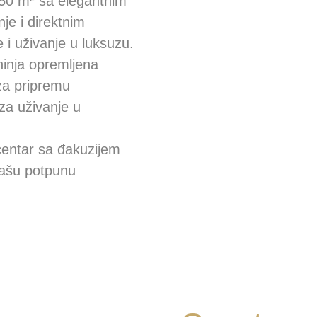
 50 m² sa elegantnim
e i direktnim
 i uživanje u luksuzu.
inja opremljena
za pripremu
 za uživanje u
entar sa đakuzijem
vašu potpunu