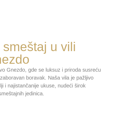
smeštaj u vili
nezdo
ovo Gnezdo, gde se luksuz i priroda susreću
ezaboravan boravak. Naša vila je pažljivo
ji i najistančanije ukuse, nudeći širok
 smeštajnih jedinica.