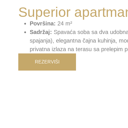
Superior apartma
Površina:
24 m²
Sadržaj:
Spavaća soba sa dva udobna
spajanja), elegantna čajna kuhinja, mo
privatna izlaza na terasu sa prelepim 
REZERVIŠI