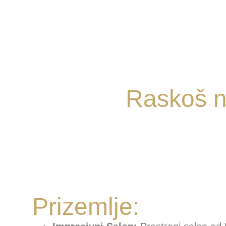
Raskoš n
Prizemlje: