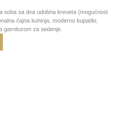
 soba sa dva udobna kreveta (mogućnost
onalna čajna kuhinja, moderno kupatilo,
sa garniturom za sedenje.