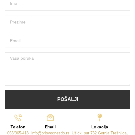
POŠALJI
Telefon
Email
Lokacija
063/365-418
info@orlovognezdo.rs
Užički put 732 Gornja Trešnjica,